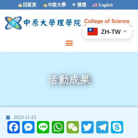
回首頁
中原大學
搜尋
English
ZH-TW
活動成果
2023-11-23
Facebook
Messenger
Line
WhatsApp
WeChat
Twitter
Telegram
Skype