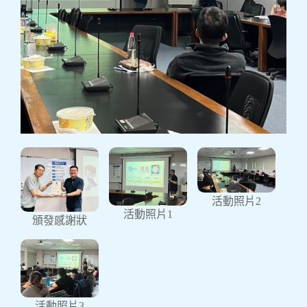
理學院敘事力工作坊教學研
習分享-通識中心 周文鵬老
師
活動照片2
活動照片1
頒發感謝狀
理學院敘事力工作坊於112年11月23日舉辦教學
研習分享活動，邀請通識中心周文鵬老師演講。
本次主題為：不只是描述：敘事力的維度與面
向。總之說故事 ，無論什麼內容，都能謹記受眾
及其需求的存在，以一種視角化、思路化、認知
化、尋常化的整合調頻意識，運用所選擇的載體
特性完成有效輸出。 周老師生動活潑的分享，讓
活動照片3