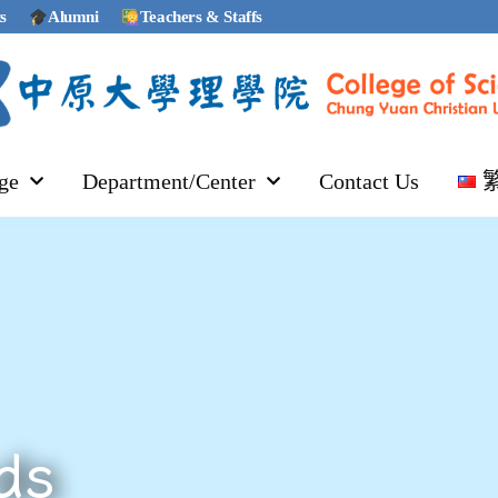
s
Alumni
Teachers & Staffs
ge
Department/Center
Contact Us
ds