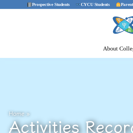
Prospective Students
CYCU Students
Parent
About Colle
Home
»
Activities Recor