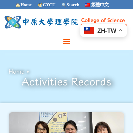
Home
CYCU
Search
繁體中文
ZH-TW
Home
»
Activities Records