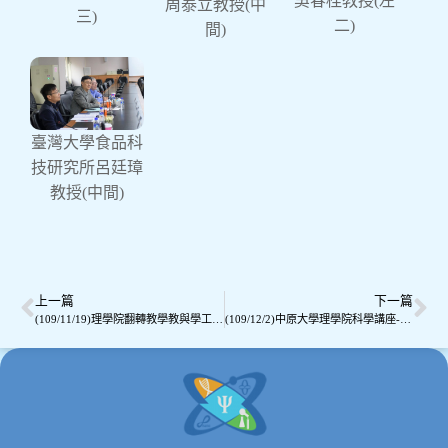
吳春桂教授(左
周泰立教授(中
系周泰立教授、臺灣大學食品科技研究所呂廷璋
三)
二)
教授，在本院制定109學年度研究成效指標、擇
間)
定標竿學院、提升研發能量及提高科技部計畫案
通過率等方面，提供很多實質、有建設性及寶貴
的意見，本院獲益良多，非常感謝校外及校內委
員的參與。
臺灣大學食品科
技研究所呂廷璋
教授(中間)
上一篇
下一篇
(109/11/19)理學院翻轉教學教與學工作坊分享活動-結合英語教學及設計思維 讓沉悶的書報討論翻轉起來！
(109/12/2)中原大學理學院科學講座-2020諾貝爾物理學獎