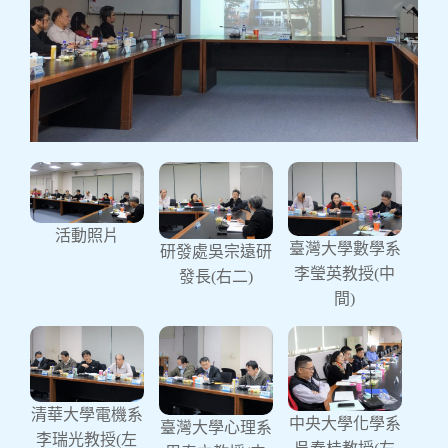
109學年度理學院研究發展
諮議委員會
活動照片
臺灣大學數學系
研發處吳宗遠研
因本校高教深耕計畫內容中有關「校院級研究發
李瑩英教授(中
展/考核諮議小組」之規劃，希望依據各學院重點
發長(右二)
研究領域，召開院級研究發展諮議委員會，共同
間)
規劃領域研究主題、推動方法與發展目標，追求
前瞻研究進展。因此，理學院於109年12月2日召
開「中原大學109學年度理學院研究發展諮議委
員會」，冀望借重委員們豐厚的學術研究成就，
給予本院及各學系在研究質與量發展方面能有所
建議。 本次會議特別邀請五位校外委員：臺灣大
清華大學電機系
學數學系李瑩英教授、清華大學電機系李瑞光教
中央大學化學系
臺灣大學心理系
授、中央大學化學系吳春桂教授、臺灣大學心理
李瑞光教授(左