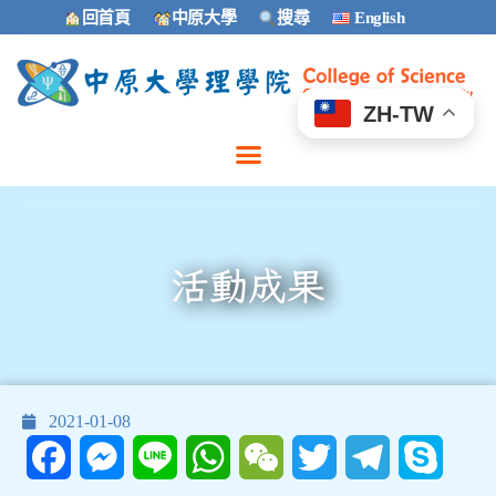
回首頁
中原大學
搜尋
English
ZH-TW
活動成果
2021-01-08
Facebook
Messenger
Line
WhatsApp
WeChat
Twitter
Telegram
Skype