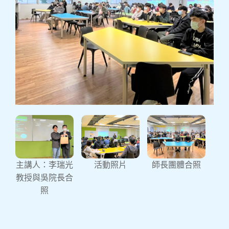
中原大學理學院科學講
座-2022諾貝爾物理學獎
中原大學理學院與物理學系於111年12月07日舉
主講人：李瑞光
活動照片
師長團體合照
辦2022諾貝爾物理學獎科學講座，主講人為李瑞
教授與吳院長合
光教授(國立清華大學光電工程研究所)，主題: 量
照
子糾纏：從虛無的鬼魅猜想，到潛力無窮的量子
技術。 今年諾貝爾物理學獎由由法國阿蘭．亞斯
佩克特（Alain Aspect）、美國約翰．克勞澤
（John F. Clauser）、奧地利安東．柴林格
（Anton Zeilinger）3位量子物理學家共獲殊榮，