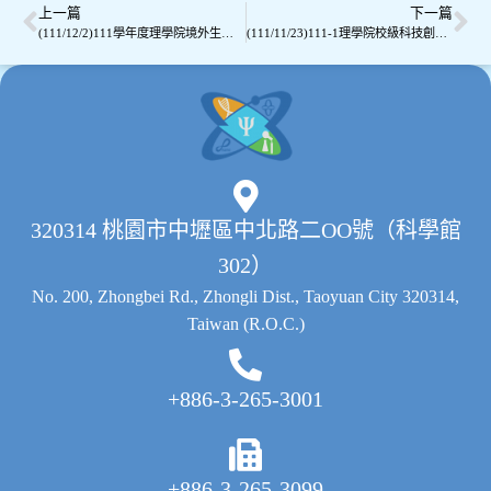
上一篇
下一篇
表彰他們對量子資訊科學的突破性貢獻。3位量
(111/12/2)111學年度理學院境外生座談會暨聯誼會The Welcome Party for International Students
(111/11/23)111-1理學院校級科技創新講座-國衛院梁賡義院長/院士主講
子物理學家分別利用量子糾纏態進行突破性實
驗，兩個粒子即使在分離時也表現得像一個整
體；這項研究成果為發展量子資訊科學新技術做
好準備。李教授之精彩演講，吸引教職員生約80
人前來聆聽，大家獲益良多，本次活動圓滿成
功。
320314 桃園市中壢區中北路二OO號（科學館
302）
No. 200, Zhongbei Rd., Zhongli Dist., Taoyuan City 320314,
Taiwan (R.O.C.)
+886-3-265-3001
+886-3-265-3099