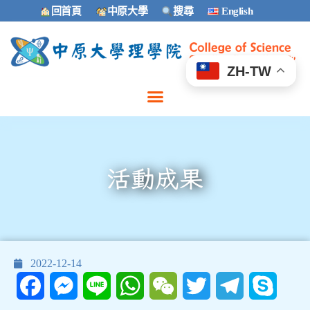
回首頁
中原大學
搜尋
English
ZH-TW
活動成果
2022-12-14
Facebook
Messenger
Line
WhatsApp
WeChat
Twitter
Telegram
Skype